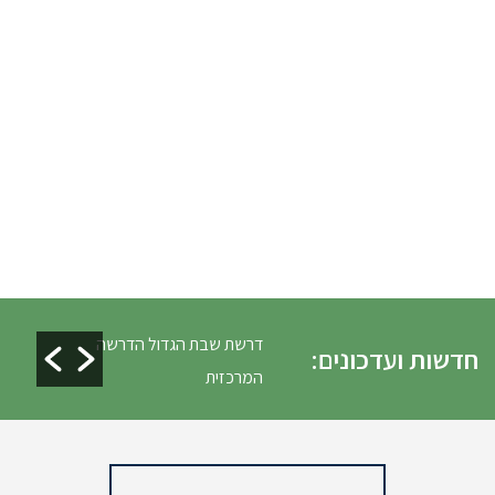
לים ופינוי גניזה פסח
דרשת שבת הגדול הדרשה
חדשות ועדכונים:
המרכזית