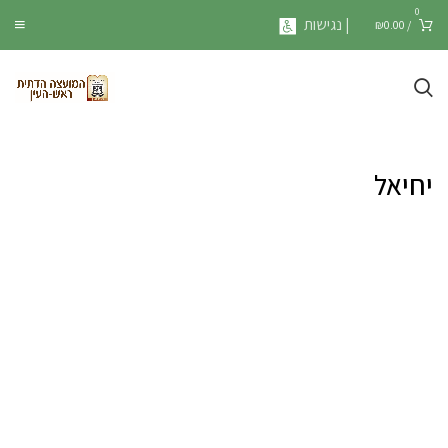
0
| נגישות
₪
0.00
/
יחיאל