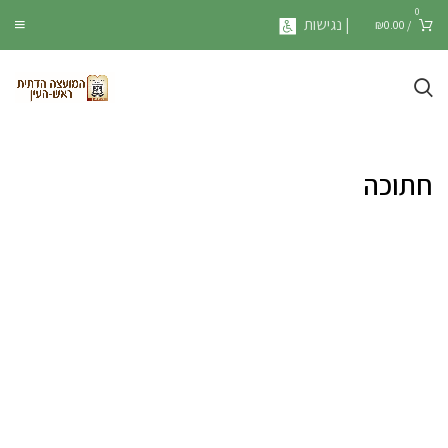
0
| נגישות
₪
0.00
/
חתוכה