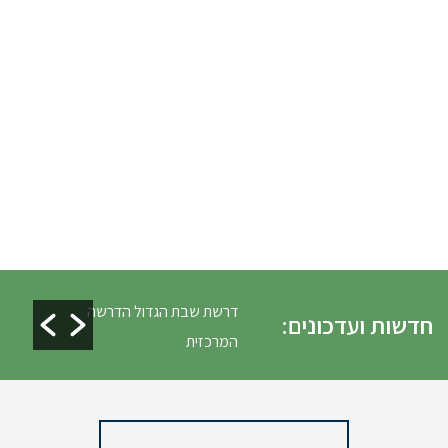
לים ופינוי גניזה פסח
דרשת שבת הגדול הדרשה
חדשות ועדכונים:
המרכזית