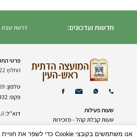
חדשות ועדכונים:
דרשת שבת הגדול 
פרטי התק
החלוץ 22 (ליד רש"י 120)
טלפון:
89
פקס: 03-9382932
שעות פעילות
דוא"ל:
il
שעות קבלת קהל - מזכירות
אנו משתמשים בקובצי Cookie כדי לשפר את חוויית המשתמש שלך באתר שלנו. על ידי גלישה באתר זה, הנך מסכים לשימוש שלנו בקובצי Cookie.
א-ה 9:00-15:00