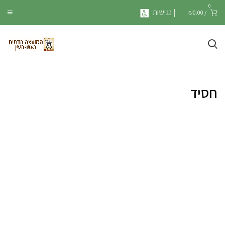
0
| נגישות
₪
0.00
/
חסיד