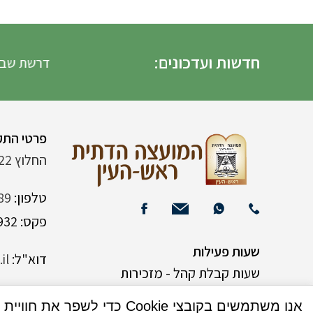
חדשות ועדכונים:
דרשת שבת הגדול
פרטי התק
החלוץ 22 (ליד רש"י 120)
טלפון:
89
פקס: 03-9382932
שעות פעילות
דוא"ל:
il
שעות קבלת קהל - מזכירות
אנו משתמשים בקובצי Cookie כדי לשפר את חוויית המשתמש שלך באתר שלנו. על ידי גלישה באתר זה, הנך מסכים לשימוש שלנו בקובצי Cookie.
א-ה 9:00-15:00