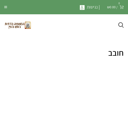
0
| נגישות
₪
0.00
/
חובב