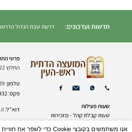
חדשות ועדכונים:
דרשת שבת הגדול הדרשה
פרטי התק
החלוץ 22 (ליד רש"י 120)
טלפון:
89
פקס: 03-9382932
שעות פעילות
דוא"ל:
il
שעות קבלת קהל - מזכירות
אנו משתמשים בקובצי Cookie כדי לשפר את חוויית המשתמש שלך באתר שלנו. על ידי גלישה באתר זה, הנך מסכים לשימוש שלנו בקובצי Cookie.
א-ה 9:00-15:00