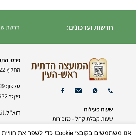
חדשות ועדכונים:
דרשת שבת הגדו
פרטי התק
החלוץ 22 (ליד רש"י 120)
טלפון:
89
פקס: 03-9382932
שעות פעילות
דוא"ל:
il
שעות קבלת קהל - מזכירות
אנו משתמשים בקובצי Cookie כדי לשפר את חוויית המשתמש שלך באתר שלנו. על ידי גלישה באתר זה, הנך מסכים לשימוש שלנו בקובצי Cookie.
א-ה 9:00-15:00