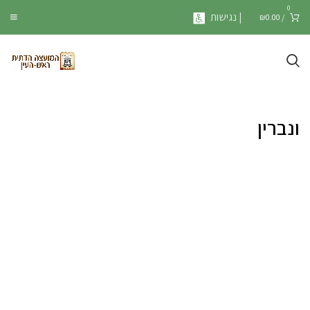
0
| נגישות
₪
0.00
/
ונברין