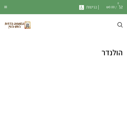
0
| נגישות
₪
0.00
/
הולנדר