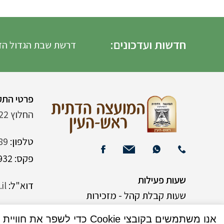
חדשות ועדכונים:
דרשת שבת הגדול הדרש
פרטי התק
החלוץ 22 (ליד רש"י 120)
טלפון:
89
פקס: 03-9382932
שעות פעילות
דוא"ל:
il
שעות קבלת קהל - מזכירות
אנו משתמשים בקובצי Cookie כדי לשפר את חוויית המשתמש שלך באתר שלנו. על ידי גלישה באתר זה, הנך מסכים לשימוש שלנו בקובצי Cookie.
א-ה 9:00-15:00