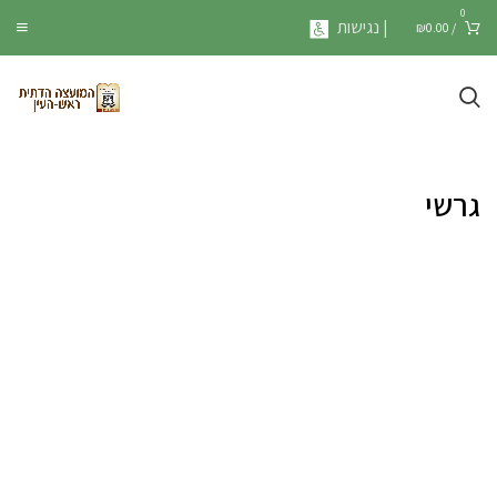
0
| נגישות
₪
0.00
/
גרשי