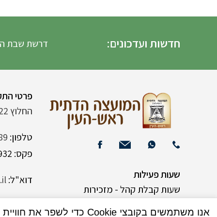
חדשות ועדכונים:
דרשת שבת הגדול ה
פרטי התק
החלוץ 22 (ליד רש"י 120)
טלפון:
89
פקס: 03-9382932
שעות פעילות
דוא"ל:
il
שעות קבלת קהל - מזכירות
אנו משתמשים בקובצי Cookie כדי לשפר את חוויית המשתמש שלך באתר שלנו. על ידי גלישה באתר זה, הנך מסכים לשימוש שלנו בקובצי Cookie.
א-ה 9:00-15:00