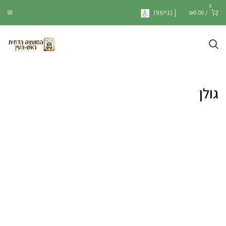
0
| נגישות
₪
0.00
/
גולן