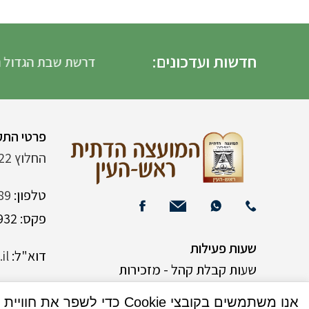
חדשות ועדכונים:
דרשת שבת הגדול הדרש
פרטי התק
החלוץ 22 (ליד רש"י 120)
טלפון:
89
פקס: 03-9382932
שעות פעילות
דוא"ל:
il
שעות קבלת קהל - מזכירות
אנו משתמשים בקובצי Cookie כדי לשפר את חוויית המשתמש שלך באתר שלנו. על ידי גלישה באתר זה, הנך מסכים לשימוש שלנו בקובצי Cookie.
א-ה 9:00-15:00