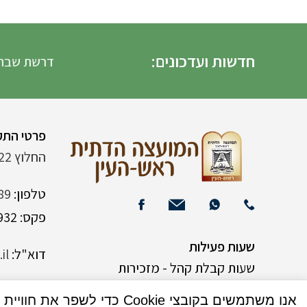
חדשות ועדכונים:
דרשת שבת הגדול 
פרטי התק
החלוץ 22 (ליד רש"י 120)
טלפון:
89
פקס: 03-9382932
שעות פעילות
דוא"ל:
il
שעות קבלת קהל - מזכירות
אנו משתמשים בקובצי Cookie כדי לשפר את חוויית המשתמש שלך באתר שלנו. על ידי גלישה באתר זה, הנך מסכים לשימוש שלנו בקובצי Cookie.
א-ה 9:00-15:00