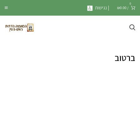
0
| נגישות
₪
0.00
/
ברטוב