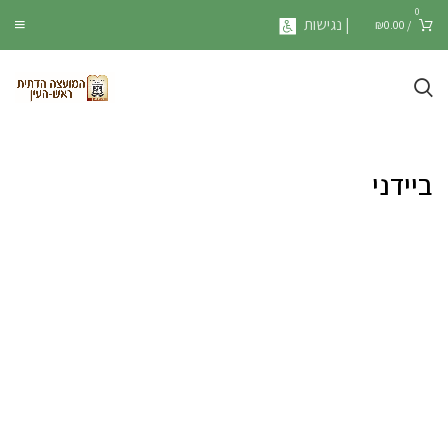
0
| נגישות
₪
0.00
/
ביידני