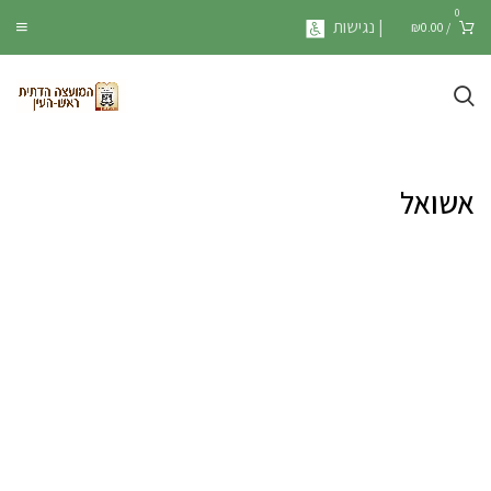
0
| נגישות
₪
0.00
/
אשואל