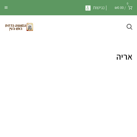
0
| נגישות
₪
0.00
/
אריה