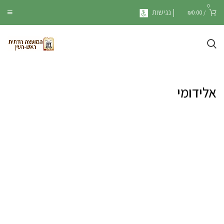
0
| נגישות
₪
0.00
/
אלידומי