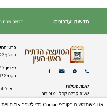
חדשות ועדכונים:
דרשת שבת הגדול ה
פרטי התק
החלוץ 22 (ליד רש"י 120)
טלפון:
89
פקס: 03-9382932
שעות פעילות
דוא"ל:
il
שעות קבלת קהל - מזכירות
אנו משתמשים בקובצי Cookie כדי לשפר את חוויית המשתמש שלך באתר שלנו. על ידי גלישה באתר זה, הנך מסכים לשימוש שלנו בקובצי Cookie.
א-ה 9:00-15:00