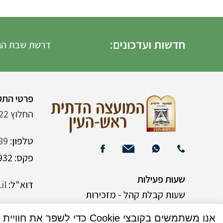
חדשות ועדכונים:
דרשת שבת הגדול ה
פרטי התק
החלוץ 22 (ליד רש"י 120)
טלפון:
89
פקס: 03-9382932
שעות פעילות
דוא"ל:
il
שעות קבלת קהל - מזכירות
אנו משתמשים בקובצי Cookie כדי לשפר את חוויית המשתמש שלך באתר שלנו. על ידי גלישה באתר זה, הנך מסכים לשימוש שלנו בקובצי Cookie.
א-ה 9:00-15:00