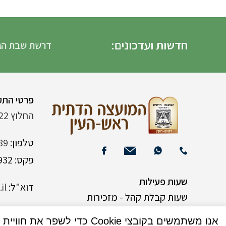
חדשות ועדכונים:
דרשת שבת הגדול ה
פרטי התק
החלוץ 22 (ליד רש"י 120)
טלפון:
89
פקס: 03-9382932
שעות פעילות
דוא"ל:
il
שעות קבלת קהל - מזכירות
אנו משתמשים בקובצי Cookie כדי לשפר את חוויית המשתמש שלך באתר שלנו. על ידי גלישה באתר זה, הנך מסכים לשימוש שלנו בקובצי Cookie.
א-ה 9:00-15:00