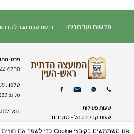
חדשות ועדכונים:
דרשת שבת הגדול הדרשה
פרטי התק
החלוץ 22 (ליד רש"י 120)
טלפון:
89
פקס: 03-9382932
שעות פעילות
דוא"ל:
il
שעות קבלת קהל - מזכירות
אנו משתמשים בקובצי Cookie כדי לשפר את חוויית המשתמש שלך באתר שלנו. על ידי גלישה באתר זה, הנך מסכים לשימוש שלנו בקובצי Cookie.
א-ה 9:00-15:00