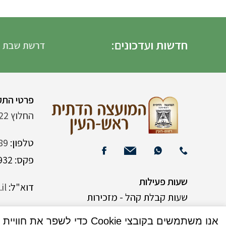
חדשות ועדכונים:
דרשת שבת הגדול 
פרטי התק
החלוץ 22 (ליד רש"י 120)
טלפון:
89
פקס: 03-9382932
שעות פעילות
דוא"ל:
il
שעות קבלת קהל - מזכירות
אנו משתמשים בקובצי Cookie כדי לשפר את חוויית המשתמש שלך באתר שלנו. על ידי גלישה באתר זה, הנך מסכים לשימוש שלנו בקובצי Cookie.
א-ה 9:00-15:00