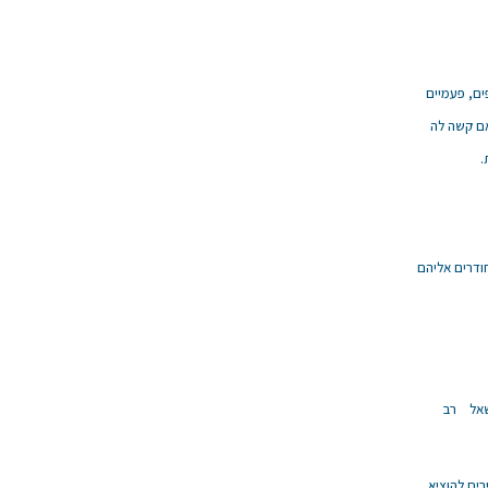
ים, פעמיים
אם קשה לה
.
ודרים אליהם
תשאל רב
בים להוציא.