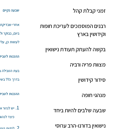
זמני קבלת קהל
שבעה נקיים
רבנים המוסמכים לעריכת חופות
אחרי שבדיקת 
וקידושין בארץ
ביום, בבוקר ו
לעשות כן, עלי
בקשה להעתק תעודת נישואין
ההכנות לטביל
מצוות פריה ורביה
בעת הטבילה במ
סידור קידושין
בדרך כלל בשעת
מנהגי חופה
ההכנות לטבילה
יש לגזור א
שבעה שלבים להיות ביחד
כיצד לנהוג
נישואין בדורנו-הרב ערוסי
לנקות היטב