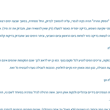
"הפסק טהרה" תהיה נקיה לגמרי, עליה להמשיך לבדוק, החל ממחרת, במשך שבעה ימים רצופ
לפני שקיעת השמש, בדיקה יסודית כאמור למעלה (רק שאין להשאירו שם, ותבדוק את זה מיד). 
ה לעשות בדיקה כזור לפחות ביום הראשון וביום השביעי, וביתר הימים טוב שתבדוק בדיקות קלות
ה
קוה, צריכים המים להגיע לכל מקום בגוף. כמו כן יש לדאוג לכך שגם המקומות שהמים אינם ח
 הטבילה, כגון הפה והאוזן יהיו נקיים לחלוטין. ההכנות לטבילה נועדו להבטיח כל זאת.
 הן:
ת הצפרניים בידיים וברגליים ולנקות אותן היטב. אשה הרגילה לגדל צפרניה במיוחד לשם נוי, 
.
 את הפה וביחוד בין השיניים (ולא תאכל עד אחרי הטבילה). שיניים תותבות הניתנות להסרה חיי