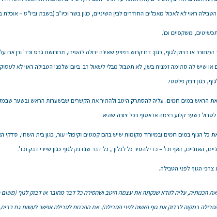
 הטבילה ראוי לא לאכול מאכלים החודרים לבין השיניים, כגון בשר וכיו"ב (בשבת וביו"ט – אוכלת 
כשיטים, משקפיים וכו'.
המחובר או דבוק לגוף, כגון: דם קרוש בפצע שאינה יכולה להסירו, תחבושת גבס וכד' וכן אם ע
ם או שיש לה סתימה זמנית בשן, לא תטבול מבלי לשאול רב. ביום שלפני הטבילה ראוי לא לעסוק
וף, כגון דבק פלסטי.
את הראש במים חמים. עליה להסתרק היטב ולהתיר את הקשרים שבשערות הראש ובשער שבמק
 לטבול בשער קלוע בצמה או אסוף בכל צורה שהיא.
ת כל הגוף במים חמים ובמיוחד מקומות שיש בהם קמטים וקיפולי עור, כגון בית השחי, סדקי הא
יים, האזניים, האף וכו' – כדי להסיר כל לכלוך, כל דבר שנדבק לגוף כגון שיירי דבק וכד'.
צרכי הגוף לפני הטבילה.
ת הכנותיה, עליה לוודא שנקתה את עצמה היטב ושהסירה כל דבר מחובר או דבוק לגוף (משום 
טבילה במקוה לבדוק את גוף האשה לפני הטבילה). את ההכנות לטבילה אפשר לעשות גם בבית,