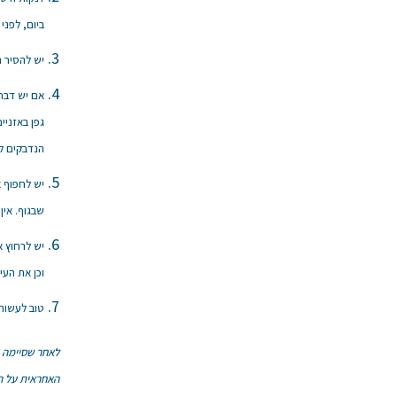
ביום, לפני
יש להסיר ת
אם יש דבר 
גפן באזניי
הנדבקים לג
יש לחפוף 
שבגוף. אין
יש לרחוץ א
וכן את העינ
טוב לעשות 
לאחר שסיימה א
האחראית על ה