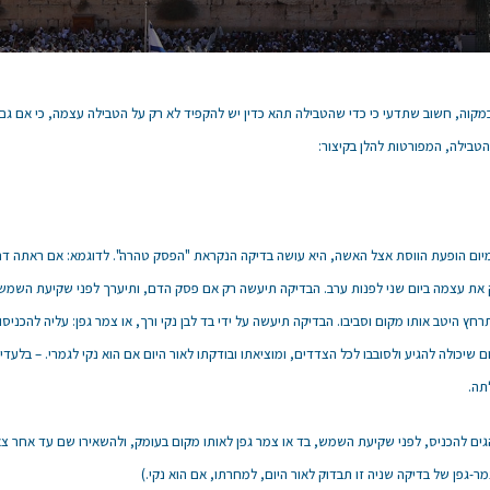
מקוה, חשוב שתדעי כי כדי שהטבילה תהא כדין יש להקפיד לא רק על הטבילה עצמה, כי אם גם
טבילה, המפורטות להלן בקיצור:
מיום הופעת הווסת אצל האשה, היא עושה בדיקה הנקראת "הפסק טהרה". לדוגמא: אם ראתה דם
 את עצמה ביום שני לפנות ערב. הבדיקה תיעשה רק אם פסק הדם, ותיערך לפני שקיעת השמש 
רחץ היטב אותו מקום וסביבו. הבדיקה תיעשה על ידי בד לבן נקי ורך, או צמר גפן: עליה להכניס
 שיכולה להגיע ולסובבו לכל הצדדים, ומוציאתו ובודקתו לאור היום אם הוא נקי לגמרי. – בלעדי 
תה.
גים להכניס, לפני שקיעת השמש, בד או צמר גפן לאותו מקום בעומק, ולהשאירו שם עד אחר צא
ר-גפן של בדיקה שניה זו תבדוק לאור היום, למחרתו, אם הוא נקי.)