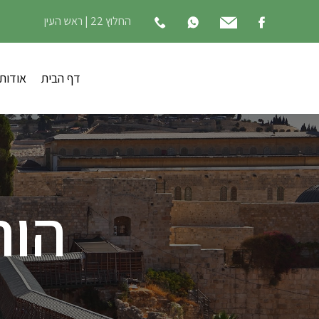
החלוץ 22 | ראש העין
דף הבית
אודות
הור