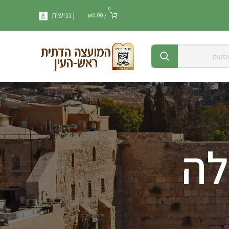
0
| נגישות
₪
0.00
/
לה