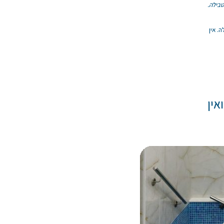
טבילה.
. אין
אין